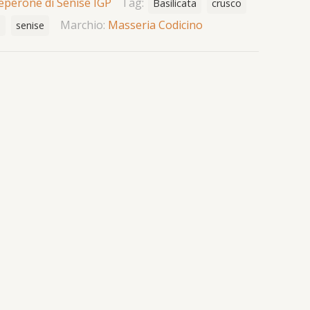
eperone di Senise IGP
Tag:
Basilicata
crusco
Marchio:
Masseria Codicino
e
senise