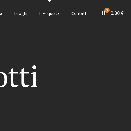
0
0,00 €
ia
Luoghi
Acquista
Contatti
otti