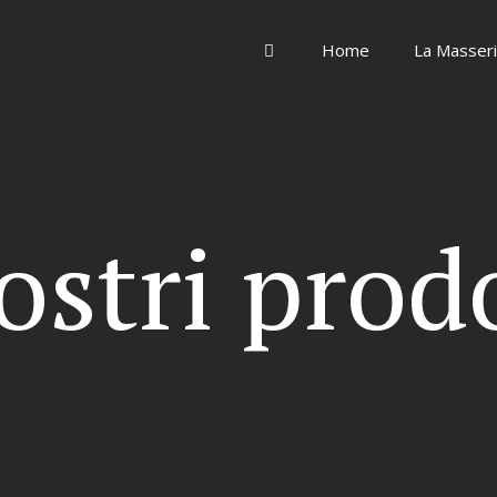
Home
La Masser
ostri prod