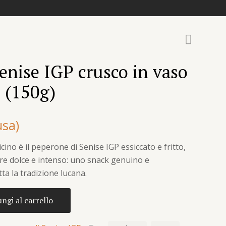
enise IGP crusco in vaso
o (150g)
usa)
cino è il peperone di Senise IGP essiccato e fritto,
ore dolce e intenso: uno snack genuino e
tta la tradizione lucana.
ngi al carrello