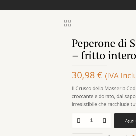
Peperone di S
– fritto inter
30,98
€
(IVA Incl
Il Crusco della Masseria Codi
croccante e dorato, dal sap
irresistibile che racchiude tu
Peperone
Aggiu
di
Senise