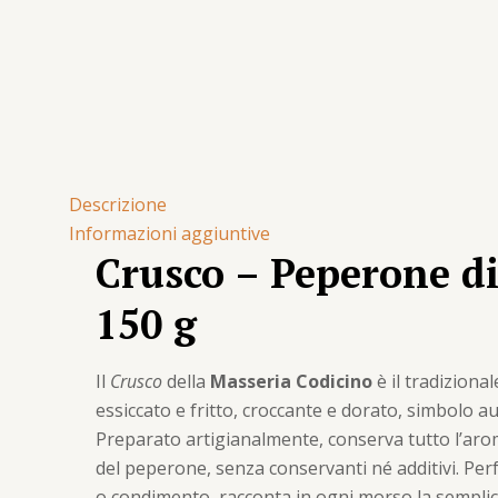
Descrizione
Informazioni aggiuntive
Crusco – Peperone di
150 g
Il
Crusco
della
Masseria Codicino
è il tradiziona
essiccato e fritto, croccante e dorato, simbolo au
Preparato artigianalmente, conserva tutto l’arom
del peperone, senza conservanti né additivi. Per
o condimento, racconta in ogni morso la semplici