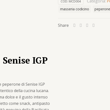
Categoria:
P
COD:
MCD004
IGP
masseria codicino
peperon
crusco
in
vaso
Share
-
fritto
intero
(150g)
quantità
 Senise IGP
le peperone di Senise IGP
tentico della cucina lucana.
a dolce e il gusto intenso
fetto come snack, antipasto
tà genuina della Basilicata.