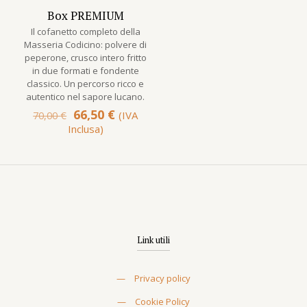
IN OFFERTA
Box PREMIUM
IDEA REGALO
Il cofanetto completo della
Masseria Codicino: polvere di
peperone, crusco intero fritto
in due formati e fondente
classico. Un percorso ricco e
autentico nel sapore lucano.
Il
Il
66,50
€
(IVA
70,00
€
prezzo
prezzo
Inclusa)
originale
attuale
era:
è:
70,00 €.
66,50 €.
Link utili
—
Privacy policy
—
Cookie Policy