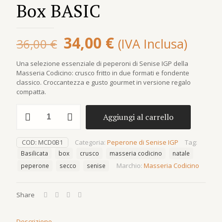
Box BASIC
Il
Il
34,00
€
(IVA Inclusa)
36,00
€
prezzo
prezzo
Una selezione essenziale di peperoni di Senise IGP della
originale
attuale
Masseria Codicino: crusco fritto in due formati e fondente
era:
è:
classico. Croccantezza e gusto gourmet in versione regalo
compatta.
36,00 €.
34,00 €.
Box
Aggiungi al carrello
BASIC
quantità
COD:
MCD0B1
Categoria:
Peperone di Senise IGP
Tag:
Basilicata
box
crusco
masseria codicino
natale
Marchio:
Masseria Codicino
peperone
secco
senise
Share
Descrizione