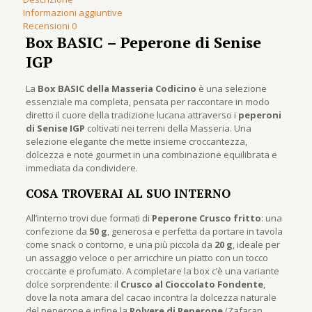
Informazioni aggiuntive
Recensioni
0
Box BASIC – Peperone di Senise
IGP
La
Box BASIC della Masseria Codicino
è una selezione
essenziale ma completa, pensata per raccontare in modo
diretto il cuore della tradizione lucana attraverso i
peperoni
di Senise IGP
coltivati nei terreni della Masseria. Una
selezione elegante che mette insieme croccantezza,
dolcezza e note gourmet in una combinazione equilibrata e
immediata da condividere.
COSA TROVERAI AL SUO INTERNO
All’interno trovi due formati di
Peperone Crusco fritto
: una
confezione da
50 g
, generosa e perfetta da portare in tavola
come snack o contorno, e una più piccola da
20 g
, ideale per
un assaggio veloce o per arricchire un piatto con un tocco
croccante e profumato. A completare la box c’è una variante
dolce sorprendente: il
Crusco al Cioccolato Fondente
,
dove la nota amara del cacao incontra la dolcezza naturale
del peperone e infine la
Polvere di Peperone
(Zafaran