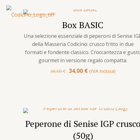
IN OFFERTA
Box BASIC
IDEA REGALO
Una selezione essenziale di peperoni di Senise IG
della Masseria Codicino: crusco fritto in due
formati e fondente classico. Croccantezza e gust
gourmet in versione regalo compatta.
Il
Il
34,00
€
(IVA Inclusa)
36,00
€
prezzo
prezzo
originale
attuale
era:
è:
36,00 €.
34,00 €.
Peperone di Senise IGP crusc
(50g)