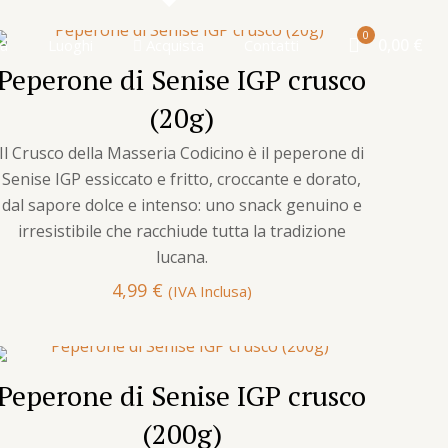
0
0,00 €
ia
Luoghi
Acquista
Contatti
Peperone di Senise IGP crusco
(20g)
Il Crusco della Masseria Codicino è il peperone di
Senise IGP essiccato e fritto, croccante e dorato,
dal sapore dolce e intenso: uno snack genuino e
irresistibile che racchiude tutta la tradizione
lucana.
4,99
€
(IVA Inclusa)
Peperone di Senise IGP crusco
(200g)