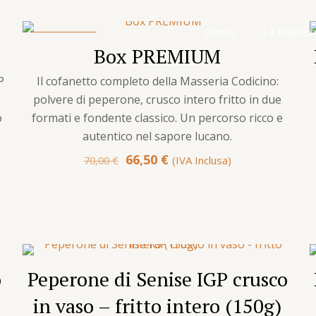
Home
La Masser
IN OFFERTA
Box PREMIUM
IDEA REGALO
P
Il cofanetto completo della Masseria Codicino:
polvere di peperone, crusco intero fritto in due
o
formati e fondente classico. Un percorso ricco e
autentico nel sapore lucano.
Il
Il
66,50
€
(IVA Inclusa)
70,00
€
prezzo
prezzo
originale
attuale
era:
è:
70,00 €.
66,50 €.
o
Peperone di Senise IGP crusco
in vaso – fritto intero (150g)