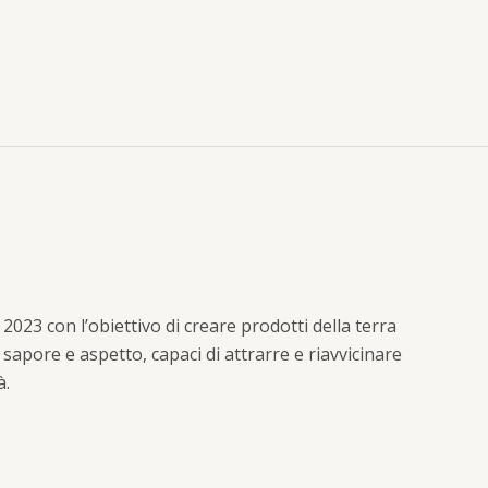
originale
attuale
era:
è:
118,80 €.
110,98 €.
023 con l’obiettivo di creare prodotti della terra
r sapore e aspetto, capaci di attrarre e riavvicinare
à.