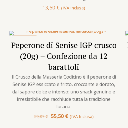
13,50
€
(IVA Inclusa)
IN OFFERTA
o
Peperone di Senise IGP crusco
(20g) – Confezione da 12
barattoli
Il Crusco della Masseria Codicino è il peperone di
Senise IGP essiccato e fritto, croccante e dorato,
dal sapore dolce e intenso: uno snack genuino e
irresistibile che racchiude tutta la tradizione
lucana.
Il
Il
55,50
€
(IVA Inclusa)
59,87
€
prezzo
prezzo