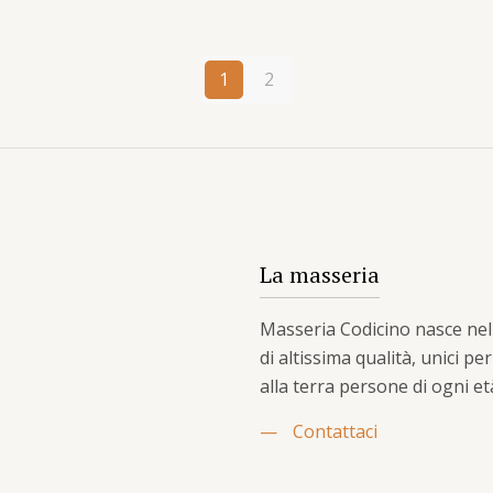
originale
attuale
era:
è:
59,87 €.
55,50 €.
1
2
La masseria
Masseria Codicino nasce nel 2
di altissima qualità, unici pe
alla terra persone di ogni et
—
Contattaci