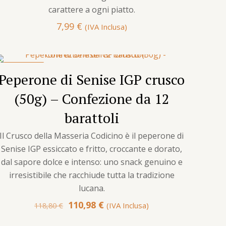
carattere a ogni piatto.
7,99
€
(IVA Inclusa)
IN OFFERTA
Peperone di Senise IGP crusco
(50g) – Confezione da 12
barattoli
Il Crusco della Masseria Codicino è il peperone di
Senise IGP essiccato e fritto, croccante e dorato,
dal sapore dolce e intenso: uno snack genuino e
irresistibile che racchiude tutta la tradizione
lucana.
Il
Il
110,98
€
(IVA Inclusa)
118,80
€
prezzo
prezzo